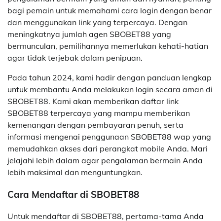
bagi pemain untuk memahami cara login dengan benar
dan menggunakan link yang terpercaya. Dengan
meningkatnya jumlah agen SBOBET88 yang
bermunculan, pemilihannya memerlukan kehati-hatian
agar tidak terjebak dalam penipuan.
Pada tahun 2024, kami hadir dengan panduan lengkap
untuk membantu Anda melakukan login secara aman di
SBOBET88. Kami akan memberikan daftar link
SBOBET88 terpercaya yang mampu memberikan
kemenangan dengan pembayaran penuh, serta
informasi mengenai penggunaan SBOBET88 wap yang
memudahkan akses dari perangkat mobile Anda. Mari
jelajahi lebih dalam agar pengalaman bermain Anda
lebih maksimal dan menguntungkan.
Cara Mendaftar di SBOBET88
Untuk mendaftar di SBOBET88, pertama-tama Anda