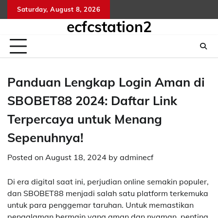
Skip
Saturday, August 8, 2026
kelua
sg
to
ecfcstation2
hongk
content
hari
ini
Panduan Lengkap Login Aman di
SBOBET88 2024: Daftar Link
Terpercaya untuk Menang
Sepenuhnya!
Posted on
August 18, 2024
by
adminecf
Di era digital saat ini, perjudian online semakin populer,
dan SBOBET88 menjadi salah satu platform terkemuka
untuk para penggemar taruhan. Untuk memastikan
pengalaman bermain yang aman dan nyaman, penting