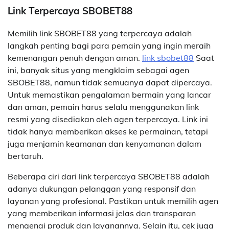
Link Terpercaya SBOBET88
Memilih link SBOBET88 yang terpercaya adalah
langkah penting bagi para pemain yang ingin meraih
kemenangan penuh dengan aman.
link sbobet88
Saat
ini, banyak situs yang mengklaim sebagai agen
SBOBET88, namun tidak semuanya dapat dipercaya.
Untuk memastikan pengalaman bermain yang lancar
dan aman, pemain harus selalu menggunakan link
resmi yang disediakan oleh agen terpercaya. Link ini
tidak hanya memberikan akses ke permainan, tetapi
juga menjamin keamanan dan kenyamanan dalam
bertaruh.
Beberapa ciri dari link terpercaya SBOBET88 adalah
adanya dukungan pelanggan yang responsif dan
layanan yang profesional. Pastikan untuk memilih agen
yang memberikan informasi jelas dan transparan
mengenai produk dan layanannya. Selain itu, cek juga