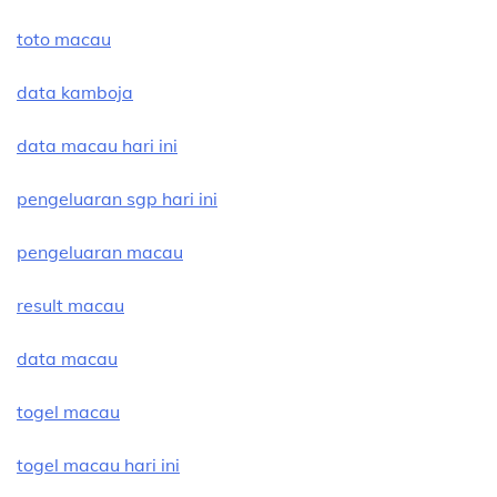
toto macau
data kamboja
data macau hari ini
pengeluaran sgp hari ini
pengeluaran macau
result macau
data macau
togel macau
togel macau hari ini