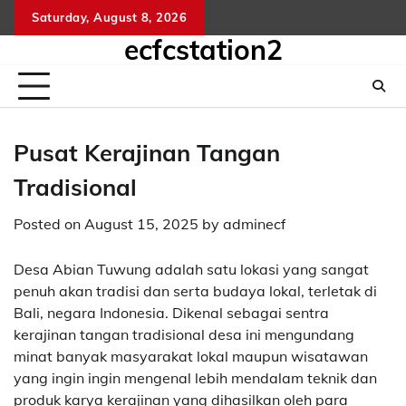
Skip
Saturday, August 8, 2026
kelua
sg
to
ecfcstation2
hongk
content
hari
ini
Pusat Kerajinan Tangan
Tradisional
Posted on
August 15, 2025
by
adminecf
Desa Abian Tuwung adalah satu lokasi yang sangat
penuh akan tradisi dan serta budaya lokal, terletak di
Bali, negara Indonesia. Dikenal sebagai sentra
kerajinan tangan tradisional desa ini mengundang
minat banyak masyarakat lokal maupun wisatawan
yang ingin ingin mengenal lebih mendalam teknik dan
produk karya kerajinan yang dihasilkan oleh para