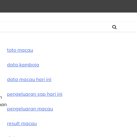
keluaran
sgp
hongkong
hari
ini
toto macau
data kamboja
data macau hari ini
pengeluaran sgp hari ini
n
man
pengeluaran macau
result macau