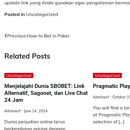
update link yang Anda gunakan agar pengalaman bermai
Posted in
Uncategorized
Post
Previous:
How to Bet in Poker
navigation
Related Posts
Uncategorized
Uncategorized
Menjelajahi Dunia SBOBET: Link
Pragmatic Pla
Alternatif, Sagonet, dan Live Chat
Adminecf
October 1
24 Jam
You will find a l
Adminecf
June 14, 2024
at Pragmatic Play
Dunia perjudian online terus
selection of […]
berkembang seiring dengan