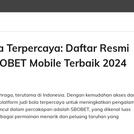
 Terpercaya: Daftar Resmi
OBET Mobile Terbaik 2024
lahraga, terutama di Indonesia. Dengan kemudahan akses da
platform judi bola terpercaya untuk meningkatkan pengala
ncul dalam percakapan adalah SBOBET, yang dikenal luas
berbagai permainan menarik dan peluang taruhan yang