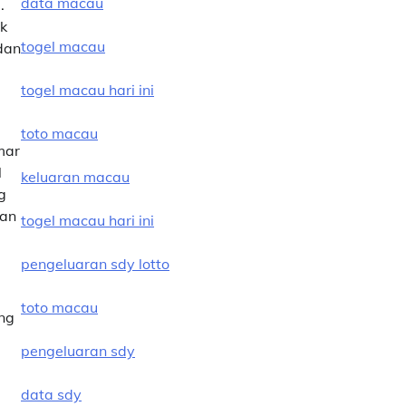
data macau
.
k
togel macau
dan
togel macau hari ini
toto macau
mar
l
keluaran macau
g
man
togel macau hari ini
pengeluaran sdy lotto
toto macau
ang
pengeluaran sdy
i
data sdy