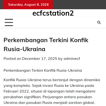
Skip
Saturday, August 8, 2026
kelua
sg
to
ecfcstation2
hongk
content
hari
ini
Perkembangan Terkini Konfik
Rusia-Ukraina
Posted on
December 17, 2025
by
adminecf
Perkembangan Terkini Konflik Rusia-Ukraina
Konflik Rusia-Ukraina terus berlanjut dengan dinamika
yang kompleks. Sejak invasi Rusia ke Ukraina pada
Februari 2022, situasi di lapangan telah mengalami
perubahan signifikan. Perjuangan antara pasukan
Ukraina dan pasukan Rusia menjadi sorotan global,