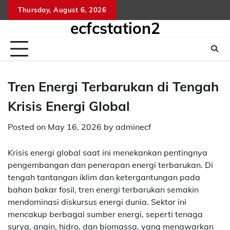
Skip
Thursday, August 6, 2026
kelua
sg
to
ecfcstation2
hongk
content
hari
ini
Tren Energi Terbarukan di Tengah
Krisis Energi Global
Posted on
May 16, 2026
by
adminecf
Krisis energi global saat ini menekankan pentingnya
pengembangan dan penerapan energi terbarukan. Di
tengah tantangan iklim dan ketergantungan pada
bahan bakar fosil, tren energi terbarukan semakin
mendominasi diskursus energi dunia. Sektor ini
mencakup berbagai sumber energi, seperti tenaga
surya, angin, hidro, dan biomassa, yang menawarkan