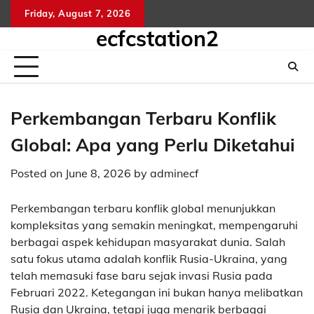
Skip
Friday, August 7, 2026
kelua
sg
to
ecfcstation2
hongk
content
hari
ini
Perkembangan Terbaru Konflik
Global: Apa yang Perlu Diketahui
Posted on
June 8, 2026
by
adminecf
Perkembangan terbaru konflik global menunjukkan
kompleksitas yang semakin meningkat, mempengaruhi
berbagai aspek kehidupan masyarakat dunia. Salah
satu fokus utama adalah konflik Rusia-Ukraina, yang
telah memasuki fase baru sejak invasi Rusia pada
Februari 2022. Ketegangan ini bukan hanya melibatkan
Rusia dan Ukraina, tetapi juga menarik berbagai