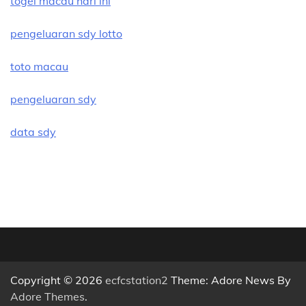
togel macau hari ini
pengeluaran sdy lotto
toto macau
pengeluaran sdy
data sdy
Copyright © 2026
ecfcstation2
Theme: Adore News By
Adore Themes
.