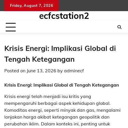
Skip
Friday, August 7, 2026
kelua
sg
to
ecfcstation2
hongk
content
hari
ini
Krisis Energi: Implikasi Global di
Tengah Ketegangan
Posted on
June 13, 2026
by
adminecf
Krisis Energi: Implikasi Global di Tengah Ketegangan
Krisis energi telah menjadi isu kritis yang
mempengaruhi berbagai aspek kehidupan global.
Komoditas energi, seperti minyak dan gas, mengalami
lonjakan harga akibat ketegangan geopolitik dan
perubahan iklim. Dalam konteks ini, penting untuk