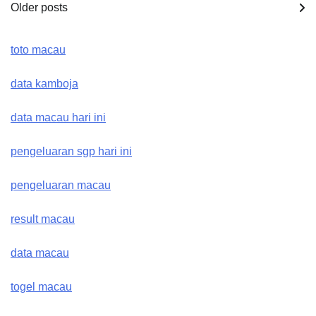
Older posts
navigation
toto macau
data kamboja
data macau hari ini
pengeluaran sgp hari ini
pengeluaran macau
result macau
data macau
togel macau