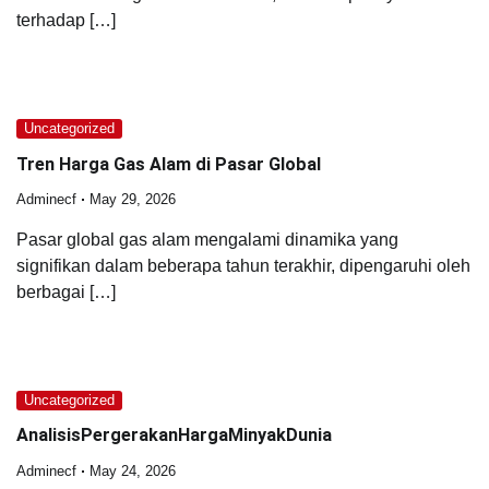
terhadap […]
Uncategorized
Tren Harga Gas Alam di Pasar Global
Adminecf
May 29, 2026
Pasar global gas alam mengalami dinamika yang
signifikan dalam beberapa tahun terakhir, dipengaruhi oleh
berbagai […]
Uncategorized
AnalisisPergerakanHargaMinyakDunia
Adminecf
May 24, 2026